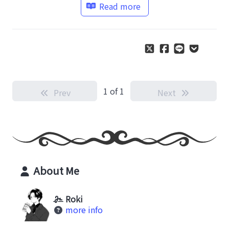
Read more
1 of 1
Prev
Next
About Me
Roki
more info