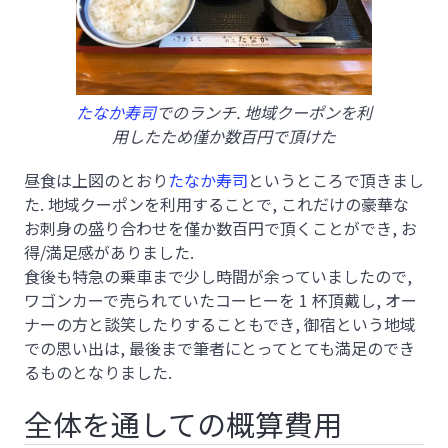
たなか寿司
でのランチ. 地域クーポンを利
用したため僅か数百円で頂けた
昼食は上図のとおり
たなか寿司
というところで頂きまし
た. 地域クーポンを利用することで, これだけの豪華な
お刺身の盛り合わせを僅か数百円で頂くことができ, お
得/満足感がありました.
食後も特急の乗車まで少し時間が余っていましたので,
ワゴンカーで売られていたコーヒーを 1 杯頂戴し, オー
ナーの方と談笑したりすることもでき, 御宿という地域
での思い出は, 最後まで筆者にとってとても満足のでき
るものとなりました.
全体を通しての概算費用