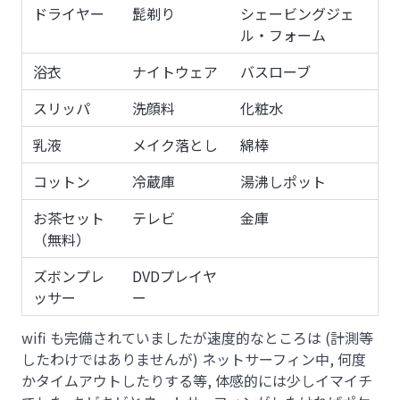
ドライヤー
髭剃り
シェービングジェ
ル・フォーム
浴衣
ナイトウェア
バスローブ
スリッパ
洗顔料
化粧水
乳液
メイク落とし
綿棒
コットン
冷蔵庫
湯沸しポット
お茶セット
テレビ
金庫
（無料）
ズボンプレ
DVDプレイヤ
ッサー
ー
wifi も完備されていましたが速度的なところは (計測等
したわけではありませんが) ネットサーフィン中, 何度
かタイムアウトしたりする等, 体感的には少しイマイチ