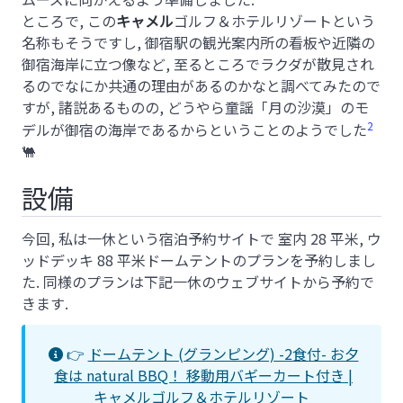
ところで, この
キャメル
ゴルフ＆ホテルリゾートという
名称もそうですし, 御宿駅の観光案内所の看板や近隣の
御宿海岸に立つ像など, 至るところでラクダが散見され
るのでなにか共通の理由があるのかなと調べてみたので
すが, 諸説あるものの, どうやら童謡「月の沙漠」のモ
2
デルが御宿の海岸であるからということのようでした
🐫
設備
今回, 私は一休という宿泊予約サイトで 室内 28 平米, ウ
ッドデッキ 88 平米ドームテントのプランを予約しまし
た. 同様のプランは下記一休のウェブサイトから予約で
きます.
👉
ドームテント (グランピング) -2食付- お夕
食は natural BBQ！ 移動用バギーカート付き |
キャメルゴルフ＆ホテルリゾート