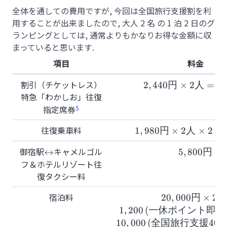
全体を通しての費用ですが, 今回は全国旅行支援割を利
用することが出来ましたので, 大人 2 名 の 1 泊 2 日のグ
ランピングとしては, 通常よりもかなりお得な金額に収
まっていると思います.
項目
料金
割引（チケットレス）
2,440\text{円}\
2
,
440
円
×
2
人
=
4
2\text{人}=4880\
特急「わかしお」往復
5
指定席券
往復乗車料
1,980\text{円}\times
1
,
980
円
×
2
人
×
2
=
2\text{人}\times
御宿駅
\leftrightarrow
キャメルゴル
5,800\tex
↔
5
,
800
円
2=7920\text{円}
フ＆ホテルリゾート往
復タクシー料
宿泊料
20,000\text{
20
,
000
円
×
2
即時利用}\right
1
,
200
(
一休ポイント即時
10
,
000
(
全国旅行支援
40%