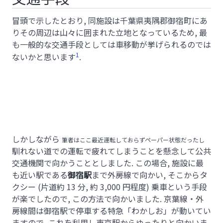
冒頭で示したとおり, 同施設は千葉県夷隅郡御宿町にあ
りその周辺は山々に囲まれた立地となっているため, 最
も一般的な交通手段としては車移動が挙げられるのでは
1
ないかと思います
.
しかしながら
筆者はここ最近運転しておらずペーパー状態だったし
馴れない道での運転で疲れてしまうことを懸念して公共
交通機関で向かうこととしました. この場合, 施設に最
も近い駅である
御宿駅
まで外房線で向かい, そこからタ
クシー (片道約 13 分, 約 3,000 円程度) 乗車という手段
が楽でしたので, この方法で向かいました. 京葉線・外
房線間は御宿駅で停車する特急「わかしお」が動いてい
ますので, これを利用し東京駅からゆったりと向かいま