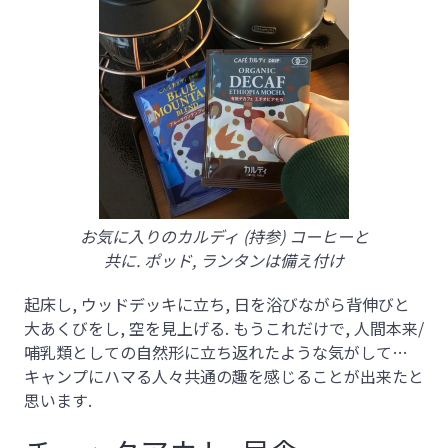
お気に入りのカルディ (持参) コーヒーと
共に. ポッド, ランタンは備え付け
起床し, ウッドデッキに立ち, 日を浴びながら背伸びと
大あくびをし, 空を見上げる. もうこれだけで, 人間本来/
哺乳類としての自然形に立ち返れたような気がして…
キャンプにハマる人々共通の趣を感じることが出来たと
思います.