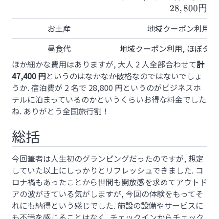
援}40\%\text{
28
,
800
円
お土産
地域クーポン利用, 
昼食代
地域クーポン利用, ほぼタダ 
ほか細かな費用はありますが, 大人 2 人全部合わせて
計
47,400 円
というのはなかなか破格なのではないでしょ
うか. 宿泊費が 2 名で 28,800 円というのがビジネスホ
テルに泊まっているのかというくらいお得な料金でした
ね. ありがとう全国旅行割！
総括
今回筆者は人生初のグランピングだったのですが, 想定
していた以上にしっかりとリフレッシュできました. コ
ロナ禍もあったことから世間も開放感を求めてアウトド
アの波がきている気がしますが, 今回の体験をもってそ
れにも納得という感じでした. 施設の設備やサービスに
も不満を感じることはなく, チェックインからチェック