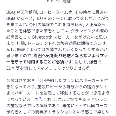
トドアに最適
BBQ や天体観測, コーヒータイム等, その時々に最適な
BGM があると, よりそのシーンに耽って楽しむことがで
きますよね. 今回の体験でこれを持ち込み, 大正解だっ
たことを体感できた筆者としては, グランピングの際の
必需品として Bluetooth スピーカーを挙げたいと思い
ます. 無論, ドームテントへの防音効果は期待できませ
んし, 施設によってはお隣さんと近くだったりするかと
思いますので,
周囲へ気を配り迷惑とならないようマナ
ーを守って利用することが必須
です. 決して, 爆音で
EDM 等を流してディスコしてはなりません🙄
余談はさておき, 今回予約したプランはバギーカート付
きとなっており, 施設ロビーから自分たちの宿泊テント
までバギーカートを運転して移動することができるよう
3
になっていました
. これは, ゴルフ場でもあるというこ
の施設ならではの体験であり, 筆者にとっては同コース
予約者としての特典アトラクションという感じで楽しめ