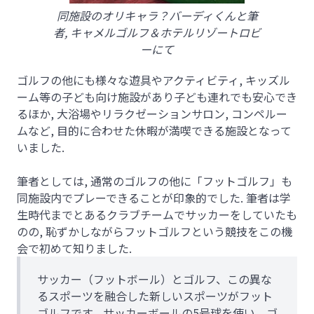
同施設のオリキャラ？バーディくんと筆
者, キャメルゴルフ＆ホテルリゾートロビ
ーにて
ゴルフの他にも様々な遊具やアクティビティ, キッズル
ーム等の子ども向け施設があり子ども連れでも安心でき
るほか, 大浴場やリラクゼーションサロン, コンペルー
ムなど, 目的に合わせた休暇が満喫できる施設となって
いました.
筆者としては, 通常のゴルフの他に「フットゴルフ」も
同施設内でプレーできることが印象的でした. 筆者は学
生時代までとあるクラブチームでサッカーをしていたも
のの, 恥ずかしながらフットゴルフという競技をこの機
会で初めて知りました.
サッカー（フットボール）とゴルフ、この異な
るスポーツを融合した新しいスポーツがフット
ゴルフです。サッカーボールの5号球を使い、ゴ