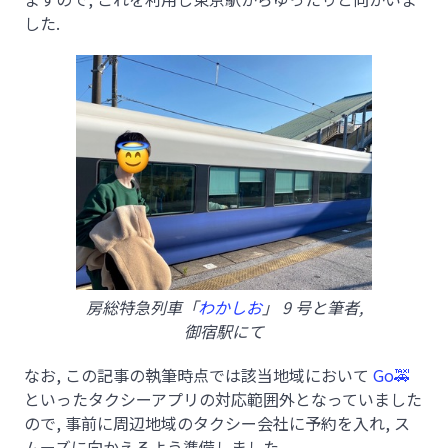
した.
房総特急列車「
わかしお
」 9 号と筆者,
御宿駅にて
なお, この記事の執筆時点では該当地域において
Go
🚕
といったタクシーアプリの対応範囲外となっていました
ので, 事前に周辺地域のタクシー会社に予約を入れ, ス
ムーズに向かえるよう準備しました.