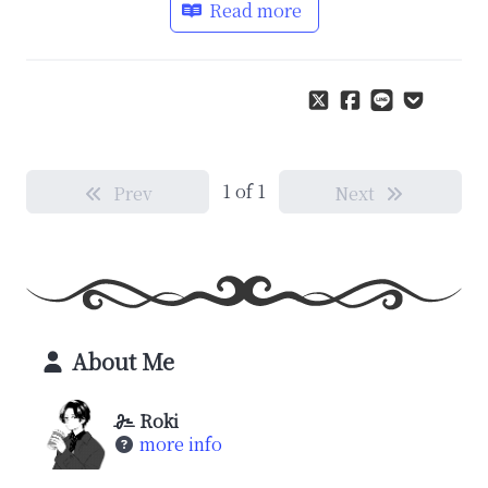
Read more
1 of 1
Prev
Next
About Me
Roki
more info