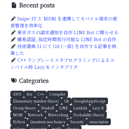
Recent posts
Snipe-IT と MDM を連携してモバイル端末の資
産管理を効率化
東京ガスの請求通知を自作 LINE Bot に喋らせる
簡易認証, 指定時間実行可能な LINE Bot の自作
技術書典 11 にて Git (一部) を自作する記事を執
筆した
C++ テンプレートメタプログラミングによるコ
ンパイル時 Lazy K インタプリタ
Categories
AWS
Bot
C++
Compiler
Elementary number theory
Git
GoogleAppsScript
Group theory
Haskell
LINE
Lambda
Lazy K
MDM
Network
Networking
Probability theory
Python
Quantum mechanics
Security
emscripten
golang
javascript
math
physics