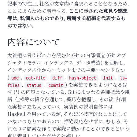
記事の特性上, 社名が文章内に含まれることとなるため,
ここにあらためて明示する.
ここに示された意見や感想
等は, 私個人のものであり, 所属する組織を代表するも
のではない.
内容について
大雑把に言えばこれを読むと Git の内部構造 (Git オブ
ジェクトモデル, インデックス, データ構造) を理解し,
インデックス化からコミットまでの主要コマンド 8 つ
(
,
,
,
,
,
add
cat-file
diff
hash-object
init
ls-
,
,
) を実装できるようになるは
files
status
commit
ず (?) の内容となっている. Git にまつわる各種概念や用
語, 仕様等の紹介を通じて, 概形を把握し, その後, 詳細
な実装に立ち入っていく. 実装例の説明自体には
Haskell を用いているが, それほど技巧的なことはして
いないつもりであるので, 拒絶反応をせずに, むしろ, そ
れなりに簡素な作りで実際に動かすことができるという
点に着目していただけると嬉しい.