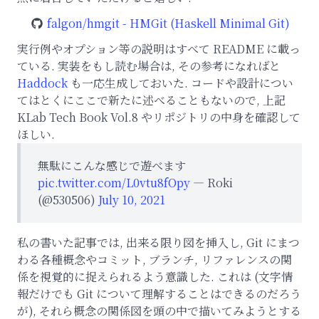
falgon/hmgit - HMGit (Haskell Minimal Git)
実行例やオプション等の説明はすべて README に載っ
ている. 実装をもし読む場合は, その参考になればと
Haddock
も一応生成しておいた. コードや設計につい
てはとくにここで新たに述べることもないので, 上記
KLab Tech Book Vol.8 やリポジトリの中身を確認して
ほしい.
無駄にこんな感じで遊べます
pic.twitter.com/L0vtu8fOpy
— Roki
(@530506)
July 10, 2021
私の書いた記事では, 出来る限り図を挿入し, Git にまつ
わる各種概念やコミット, ブランチ, リファレンスの関
係を視覚的に捉えられるよう意識した. これは (文字情
報だけでも Git について理解することはできるのだろう
が), それら概念の関係図を頭の中で描いてみようとする