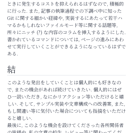
ときに発生するコストを抑えられるはずなので, 積極的
に行った. また, 記事の執筆過程での下調べ中に知った
Git に関する細かい経緯や, 実装するにあたって若干ハ
マるかもしれないファイルモード等に関する話題等,
所々にニッチ (?) な内容のコラムを挿入するようにした.
書かれているコマンドについては, ページの進みにあわ
せて実行していくことができるようになっているはずで
ある.
結
このような発出をしていくことは個人的にも好きなの
で, またの機会があれば続けていきたい. 個人的にはぜ
ひ一読いただき, なにかリアクション等いただけると嬉
しい. そして, サンプル実装や文章構成への改善案, また,
もし間違い等に気付いた場合についても指摘をいただけ
ると嬉しい.
最後に, このような機会を設けてくださった各所関係者
の皆様や, 私の文章の校生, レビュー等に関わってくだ