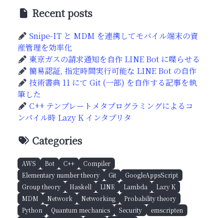
Recent posts
Snipe-IT と MDM を連携してモバイル端末の資
産管理を効率化
東京ガスの請求通知を自作 LINE Bot に喋らせる
簡易認証, 指定時間実行可能な LINE Bot の自作
技術書典 11 にて Git (一部) を自作する記事を執
筆した
C++ テンプレートメタプログラミングによるコ
ンパイル時 Lazy K インタプリタ
Categories
AWS
Bot
C++
Compiler
Elementary number theory
Git
GoogleAppsScript
Group theory
Haskell
LINE
Lambda
Lazy K
MDM
Network
Networking
Probability theory
Python
Quantum mechanics
Security
emscripten