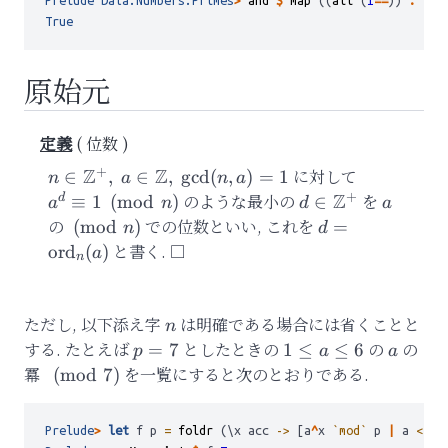
Prelude
Data.Numbers.Primes
>
and
$
map
 ((
all
 (
1
==
)) 
.
 fer
True
原始元
位数
+
Z
Z
n
に対して
a^d\equiv
∈
,
∈
,
g
cd
(
,
)
=
1
n
a
n
a
\in\mathbb{Z}^{+},\
1\pmod{n
+
Z
のような最小の
d\in\mathbb{Z}
を
a
d
≡
1
(
mod
)
∈
a
n
d
a
a \in\mathbb{Z},\
の
\pmod{n}
での位数といい, これを
d=\mathrm{or
(
mod
)
=
n
d
\gcd(n, a) = 1
と書く.
ord
(
)
a
n
ただし, 以下添え字
n
は明確である場合には省くことと
n
する. たとえば
p=7
としたときの
1
の
a
の
=
7
1
≤
≤
6
p
a
a
\leq
冪
\pmod
を一覧にすると次のとおりである.
(
mod
7
)
a\leq
7
6
Prelude
>
let
 f p 
=
foldr
 (\x acc 
->
 [a
^
x 
`mod`
 p 
|
 a 
<-
 [