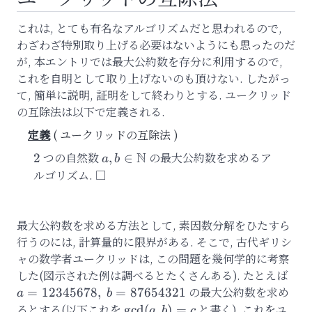
これは, とても有名なアルゴリズムだと思われるので,
わざわざ特別取り上げる必要はないようにも思ったのだ
が, 本エントリでは最大公約数を存分に利用するので,
これを自明として取り上げないのも頂けない. したがっ
て, 簡単に説明, 証明をして終わりとする. ユークリッド
の互除法は以下で定義される.
ユークリッドの互除法
N
2
つの自然数
a,
の最大公約数を求めるア
2
,
∈
a
b
b\in\mathbb{N}
ルゴリズム.
最大公約数を求める方法として, 素因数分解をひたすら
行うのには, 計算量的に限界がある. そこで, 古代ギリシ
ャの数学者ユークリッドは, この問題を幾何学的に考察
した(図示された例は調べるとたくさんある). たとえば
a=1
b=8
の最大公約数を求め
=
12345678
,
=
87654321
a
b
るとする(以下これを
\gcd(a,b)=c
と書く). これをユ
g
cd
(
,
)
=
a
b
c