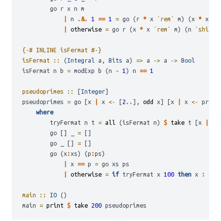
        go r x n m
|
 n 
.&.
1
==
1
=
 go (r 
*
 x 
`rem`
 m) (x 
*
 x 
`r
|
otherwise
=
 go r (x 
*
 x 
`rem`
 m) (n 
`shiftR
{-# INLINE isFermat #-}
isFermat ::
 (
Integral
 a, 
Bits
 a) 
=>
 a 
->
 a 
->
Bool
isFermat n b 
=
 modExp b (n 
-
1
) n 
==
1
pseudoprimes ::
 [
Integer
]
pseudoprimes 
=
 go [x 
|
 x 
<-
 [
2
..
], 
odd
 x] [x 
|
 x 
<-
 prime
where
        tryFermat n t 
=
all
 (isFermat n) 
$
take
 t [x 
|
 x 
        go [] _ 
=
 []
        go _ [] 
=
 []
        go (x
:
xs) (p
:
ps) 
|
 x 
==
 p 
=
 go xs ps 
|
otherwise
=
if
 tryFermat x 
100
then
 x 
:
 go 
main ::
IO
 ()
main 
=
print
$
take
200
 pseudoprimes