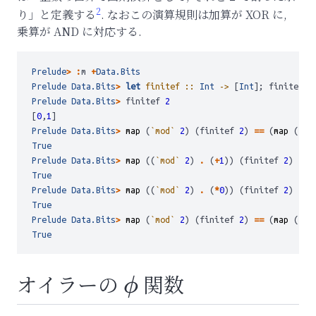
{0,
2
り」と定義する
. なおこの演算規則は加算が XOR に,
1\}
乗算が AND に対応する.
Prelude
>
:
m 
+
Data.Bits
Prelude
Data.Bits
>
let
 finitef ::
Int
->
 [
Int
]; finitef p
Prelude
Data.Bits
>
 finitef 
2
[
0
,
1
]
Prelude
Data.Bits
>
map
 (
`mod`
2
) (finitef 
2
) 
==
 (
map
 (
`xo
True
Prelude
Data.Bits
>
map
 ((
`mod`
2
) 
.
 (
+
1
)) (finitef 
2
) 
==
 
True
Prelude
Data.Bits
>
map
 ((
`mod`
2
) 
.
 (
*
0
)) (finitef 
2
) 
==
 
True
Prelude
Data.Bits
>
map
 (
`mod`
2
) (finitef 
2
) 
==
 (
map
 (
.&.
True
オイラーの
関数
\phi
ϕ