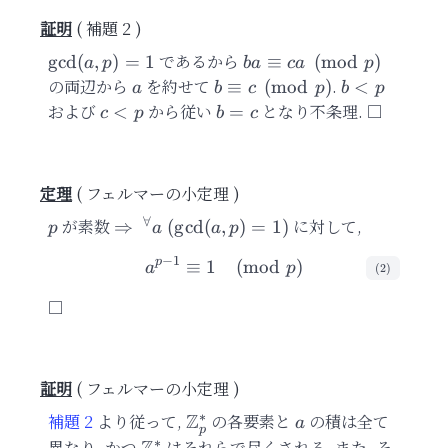
補題 2
\gcd(a,
であるから
ba\equiv
g
cd
(
,
)
=
1
≡
(
mod
)
a
p
ba
c
a
p
p) = 1
ca\pmod{p}
の両辺から
a
を約せて
b\equiv
.
b
≡
(
mod
)
<
a
b
c
p
b
p
c\pmod{p}
<
および
c
から従い
b
となり不条理.
<
=
c
p
b
c
p
<
=
p
c
フェルマーの小定理
∀
p
が素数
\Rightarrow\
に対して,
⇒
(
g
cd
(
,
)
=
1
)
p
a
a
p
^\forall a\
−
1
p
≡
1
a^{p-1}\equiv 1\pmod{p}
(
mod
)
a
p
(\gcd(a,p) =
(
2
)
1)
フェルマーの小定理
∗
Z
補題 2
より従って,
\mathbb{Z}^{\ast}_{p}
の各要素と
a
の積は全て
a
p
∗
異なり, かつ
\mathbb{Z}^{\ast}_{p}
はそれらで尽くされる. また, そ