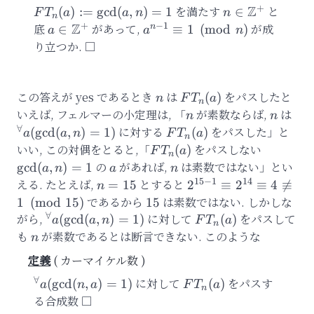
+
Z
FT_n(a):
を満たす
n
と
(
)
:=
g
cd
(
,
)
=
1
∈
F
T
a
a
n
n
n
=\gcd(a,
\in\mathbb{Z
+
−
1
Z
底
a\in\mathbb{Z}^{+}
があって,
a^{n-
が成
n
∈
≡
1
(
mod
)
a
a
n
n)=1
1}\equiv
り立つか.
1\pmod{n}
この答えが yes であるとき
n
は
FT_n(a)
をパスしたと
(
)
n
F
T
a
n
いえば, フェルマーの小定理は, 「
n
が素数ならば,
n
は
^\fo
n
n
a(\
∀
に対する
FT_n(a)
をパスした」と
(
g
cd
(
,
)
=
1
)
(
)
a
a
n
F
T
a
n
いい, この対偶をとると,「
FT_n(a)
をパスしない
\gcd(a,
(
)
F
T
a
n
の
a
があれば,
n
は素数ではない」とい
g
cd
(
,
)
=
1
a
n
a
n
15
−
1
14
える. たとえば,
n=15
とすると
2^{15-
=
15
2
≡
2
≡
4

≡
n
1}\equiv
であるから
15
は素数ではない. しかしな
1
(
mod
15
)
15
2^{14}\equiv
∀
がら,
^\forall
に対して
FT_n(a)
をパスして
(
g
cd
(
,
)
=
1
)
(
)
a
a
n
F
T
a
n
4\not\equiv
a(\gcd(a,n)=1)
も
n
が素数であるとは断言できない. このような
n
1\pmod{15}
カーマイケル数
∀
^\forall
に対して
FT_n(a)
をパスす
(
g
cd
(
,
)
=
1
)
(
)
a
n
a
F
T
a
n
a(\gcd(n,
る合成数