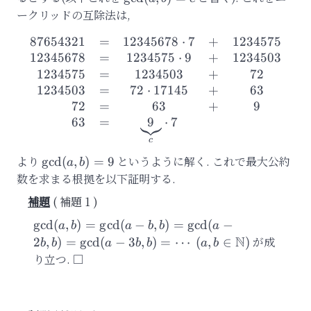
ークリッドの互除法は,
87654321
=
12345678
⋅
7
+
1234575
\begin{array}{rr} 876
12345678
=
1234575
⋅
9
+
1234503
1234575
=
1234503
+
72
1234503
=
72
⋅
17145
+
63
72
=
63
+
9
63
=
9
⋅
7
c
より
\gcd(a,b)=9
というように解く. これで最大公約
g
cd
(
,
)
=
9
a
b
数を求まる根拠を以下証明する.
補題 1
\gcd(a,b)=\gcd(a-
g
cd
(
,
)
=
g
cd
(
−
,
)
=
g
cd
(
−
a
b
a
b
b
a
b, b)=\gcd(a-
N
が成
2
,
)
=
g
cd
(
−
3
,
)
=
⋯
(
,
∈
)
b
b
a
b
b
a
b
2b,b)=\gcd(a-
り立つ.
3b,b)=\cdots\ (a,
b\in\mathbb{N})