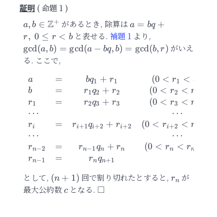
命題 1
+
Z
a,
があるとき, 除算は
a=bq+r,\
,
∈
=
+
a
b
a
b
q
b\in\mathbb{Z}^{+}
0\leq r\lt
と表せる.
補題 1
より,
\gcd(a,b)=\gcd
,
0
≤
<
r
r
b
b
bq,b)=\gcd(b,r)
がいえ
g
cd
(
,
)
=
g
cd
(
−
,
)
=
g
cd
(
,
)
a
b
a
b
q
b
b
r
る. ここで,
=
+
(
0
<
<
)
,
\begin{array}{ll} a&=&b
a
b
q
r
r
b
1
1
1
=
+
(
0
<
<
)
,
b
r
q
r
r
r
1
2
2
2
1
=
+
(
0
<
<
)
,
r
r
q
r
r
r
1
2
3
3
3
2
⋯
⋯
=
+
(
0
<
<
)
,
r
r
q
r
r
r
+
1
+
2
+
2
+
2
+
1
i
i
i
i
i
i
⋯
⋯
=
+
(
0
<
<
)
,
r
r
q
r
r
r
−
2
−
1
−
1
n
n
n
n
n
n
=
r
r
q
−
1
+
1
n
n
n
として,
(n+1)
回で割り切れたとすると,
r_n
が
(
+
1
)
n
r
n
最大公約数
c
となる.
c