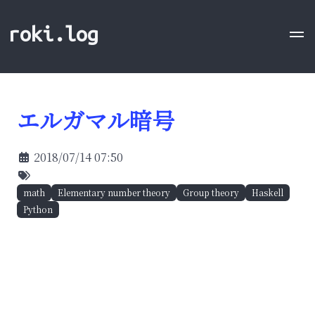
roki.log
エルガマル暗号
2018/07/14 07:50
math
Elementary number theory
Group theory
Haskell
Python