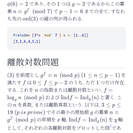
であり, その
1
つは
g=3
であるからこの冪
(
6
)
=
2
1
=
3
ϕ
g
乗
n\equiv
で
p-
までの全て, すなわ
f
≡
(
mod
7
)
−
1
=
6
n
g
p
g^{f}\pmod{7}
1=6
ち先の
\mathrm{ord}
の縦の列が得られる.
ord
(
3
)
(3)
Prelude
>
 [
3
^
x 
`mod`
7
|
 x 
<-
 [
1
..
6
]]
[
3
,
2
,
6
,
4
,
5
,
1
]
離散対数問題
(3)
を前提とし
g^{f}\equiv
を
f
(
3
)
≡
(
mod
)
(
1
≤
≤
−
1
)
g
n
p
n
p
n\pmod{p}\
満たす
f
は
0\leq
のうち, ただ
1
つだけ存在
0
≤
≤
−
2
1
f
f
p
(1\leq n \leq
f\leq
する. これを
n
の指数または離散対数といい,
f=\log_{g
=
n
f
p-1)
p-2
および
\mathrm{Ind}f=\mathrm{I
と書く. こ
lo
g
(
mod
)
Ind
=
Ind
(
)
n
p
f
n
g
g
(n)
の
n
を真数, または離散真数という. 以下は,
3\leq
3
≤
≤
n
p
p \leq
でその最小の原始根
g
の冪乗
n\equiv
19
(
)
≡
p
i
s
p
r
im
e
g
n
19\
g^f\pmo
の昇順を
x
軸,
\mathrm{Ind}f=\mathr
を
y
軸
f
(
mod
)
Ind
=
Ind
(
)
g
p
x
f
n
y
g
(p\
(n)
7
として, それぞれの各離散対数をプロットした図
であ
is\