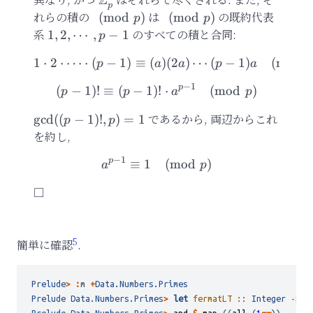
Z
p
れらの積の
\pmod{p}
は
\pmod{p}
の既約代表
(
mod
)
(
mod
)
p
p
系
{1, 2,
のすべての積と合同:
1
,
2
,
⋯
,
−
1
p
\cdots,
1
⋅
2
⋅
⋯
⋅
(
−
1
)
≡
(
1\cdot 2\cdot\cdots\cdot
)
(
2
)
⋯
(
−
1
)
(
mod
p
a
a
p
a
p
p-1}
−
1
p
(
−
1
)!
≡
(
−
1
)!
(p-1)!\equiv (p-1)!\cdot 
⋅
(
mod
)
p
p
a
p
\gcd((p-
であるから, 両辺からこれ
g
cd
((
−
1
)!
,
)
=
1
p
p
1)!, p) =
を約し,
1
−
1
p
≡
1
a^{p-1}\equiv 1\pmod{p
(
mod
)
a
p
5
簡単に確認
.
Prelude
>
:
m 
+
Data.Numbers.Primes
Prelude
Data.Numbers.Primes
>
let
 fermatLT ::
Integer
->
 [