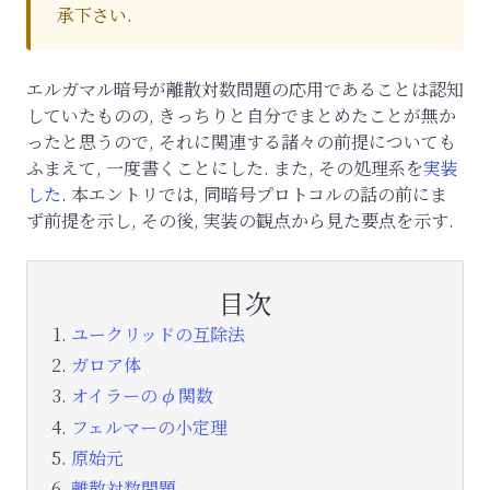
承下さい.
エルガマル暗号が離散対数問題の応用であることは認知
していたものの, きっちりと自分でまとめたことが無か
ったと思うので, それに関連する諸々の前提についても
ふまえて, 一度書くことにした. また, その処理系を
実装
した
. 本エントリでは, 同暗号プロトコルの話の前にま
ず前提を示し, その後, 実装の観点から見た要点を示す.
目次
ユークリッドの互除法
ガロア体
オイラーの
\phi
関数
ϕ
フェルマーの小定理
原始元
離散対数問題