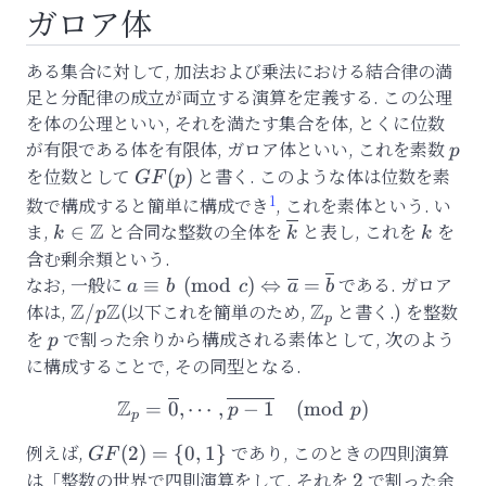
ガロア体
ある集合に対して, 加法および乗法における結合律の満
足と分配律の成立が両立する演算を定義する. この公理
を体の公理といい, それを満たす集合を体, とくに位数
が有限である体を有限体, ガロア体といい, これを素数
p
p
を位数として
GF(p)
と書く.
このような体は位数を素
(
)
GF
p
1
数で構成すると簡単に構成でき
, これを素体という. い
Z
ま,
k\in\mathbb{Z}
と合同な整数の全体を
\overline{k}
と表し, これを
k
を
∈
k
k
k
含む剰余類という.
なお, 一般に
a\equiv b\pmod{c}
である. ガロア
≡
(
mod
)
⇔
=
a
b
c
a
b
\Leftrightarrow
Z
Z
Z
体は,
\mathbb{Z}/p\mathbb{Z}
(以下これを簡単のため,
\mathbb{Z}_p
と書く.) を整数
/
p
p
\overline{a}=\overline{b}
を
p
で割った余りから構成される素体として, 次のよう
p
に構成することで, その同型となる.
Z
=
0
,
⋯
,
−
\mathbb{Z}_p={\overline{
1
(
mod
)
p
p
p
例えば,
GF(2)
であり, このときの四則演算
(
2
)
=
{
0
,
1
}
GF
= \
は「整数の世界で四則演算をして, それを
2
で割った余
2