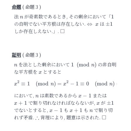
命題 3
法
n
が奇素数であるとき, その剰余において「
1
1
n
の自明でない平方根は存在しない.
\Leftrightarrow\
は
\pm{1}
⇔
±
1
x
x
しか存在しえない.」.
命題 3
n
を法とした剰余において
1\pmod{n}
の非自明
1
(
mod
)
n
n
な平方根を
x
とすると
x
2
2
≡
1
(
mod
)
=
x^2\equiv 1\pmod{n}=x^
−
1
≡
0
(
mod
)
=
(
x
n
x
n
x
において,
n
は素数であるから
x-
または
x+1
−
1
n
x
1
で割り切れなければならないが,
x
が
\pm{1}
+
1
±
1
x
x
でないとすると,
x-
も
x+1
も
n
で割り切
−
1
+
1
x
x
n
1
∴
れず矛盾.
\therefore
背理により, 題意は示された.