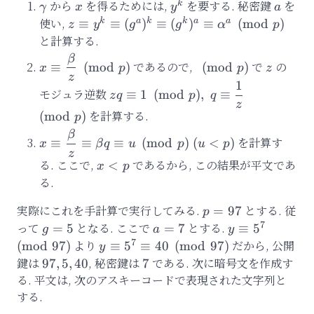
\gamma
から
x
を得るためには,
y^k
を要する. 秘密鍵
a
を
k
γ
x
y
a
使い,
z\equiv y^k \equiv
k
a
k
k
a
a
≡
≡
(
)
≡
(
)
≡
(
mod
)
z
y
g
g
α
p
(g^a)^k\equiv(g^k)^a\equiv\alpha^a\p
と計算する.
β
x\equiv
\pmod{p}
z
であるので,
で
の
≡
(
mod
)
(
mod
)
x
p
p
z
\dfrac{\beta}
z
1
zq\equiv
{z}\pmod{p}
モジュラ逆数
≡
1
(
mod
)
,
≡
z
q
p
q
1\pmod{p},\
z
を計算する.
(
mod
)
p
q\equiv\dfrac{1}
β
x\equiv\dfrac{\beta}
{z}\pmod{p}
を計算す
≡
≡
≡
(
mod
)
(
<
)
x
β
q
u
p
u
p
{z}\equiv\beta
z
る. ここで,
x<
であるから, この結果が平文であ
<
x
p
q\equiv u\pmod{p}\
p
る.
(u< p)
実際にこれを手計算で実行してみる.
p=97
とする. 従
=
97
p
7
って
g=5
となる. ここで
a=7
とする.
y\equiv
=
5
=
7
≡
5
g
a
y
5^7\pmod{97
7
より
y\equiv
だから, 公開
(
mod
97
)
≡
5
≡
40
(
mod
97
)
y
5^7\equiv
鍵は
{97,5,40}
, 秘密鍵は
{7}
である. 次に暗号文を作成す
97
,
5
,
40
7
40\pmod{97}
る. 平文は, 次のアスキーコードで表現された文字列と
する.