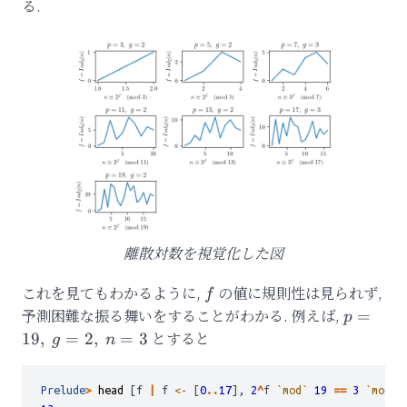
る.
prime)
離散対数を視覚化した図
これを見てもわかるように,
f
の値に規則性は見られず,
f
予測困難な振る舞いをすることがわかる. 例えば,
p=19,\
=
p
g=2,\
とすると
19
,
=
2
,
=
3
g
n
n=3
Prelude
>
head
 [f 
|
 f 
<-
 [
0
..
17
], 
2
^
f 
`mod`
19
==
3
`mod`