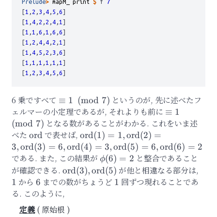
Prelude
>
mapM_
print
$
 f 
7
[
1
,
2
,
3
,
4
,
5
,
6
]
[
1
,
4
,
2
,
2
,
4
,
1
]
[
1
,
1
,
6
,
1
,
6
,
6
]
[
1
,
2
,
4
,
4
,
2
,
1
]
[
1
,
4
,
5
,
2
,
3
,
6
]
[
1
,
1
,
1
,
1
,
1
,
1
]
[
1
,
2
,
3
,
4
,
5
,
6
]
6 乗ですべて
\equiv
というのが, 先に述べたフ
≡
1
(
mod
7
)
1\pmod{7}
ェルマーの小定理であるが, それよりも前に
\equiv
≡
1
1\pmod{7}
となる数があることがわかる. これをいま述
(
mod
7
)
べた
\mathrm{ord}
で表せば,
\mathrm{ord}
ord
ord
(
1
)
=
1
,
ord
(
2
)
=
(1)=1,
3
,
ord
(
3
)
=
6
,
ord
(
4
)
=
3
,
ord
(
5
)
=
6
,
ord
(
6
)
=
2
\mathrm{ord}
である. また, この結果が
\phi(6)
と整合であること
(
6
)
=
2
ϕ
(2)=3,
= 2
が確認できる.
\mathrm{ord}
が他と相違なる部分は,
1
ord
(
3
)
,
ord
(
5
)
\mathrm{ord}
(3),
から
6
までの数がちょうど
1
回ずつ現れることであ
1
6
1
(3)=6,
\mathrm{ord}
る. このように,
\mathrm{ord}
(5)
原始根
(4)=3,