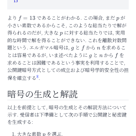
13
より
f=13
であることがわかる. この場合, まだ
p
が
=
13
f
p
小さい素数であるからこそ, このような総当たりで解が
得られるのだが, 大きな
p
に対する総当たりでは, 実用
p
的な時間で解を得ることができない. これを離散対数問
題という. エルガマル暗号は,
g
と
f
から
n
を求めるこ
g
f
n
とは容易であるが, いま述べたように
g
と
n
から
f
を
g
n
f
求めることは困難であるという事実を利用することで,
公開鍵暗号方式としての成立および暗号学的安全性の担
8
保を確立する
.
暗号の生成と解読
以上を前提として, 暗号の生成とその解読方法について
示す. 受信者は下準備として次の手順で公開鍵と秘密鍵
を生成する:
大きな素数
p
を選ぶ.
p