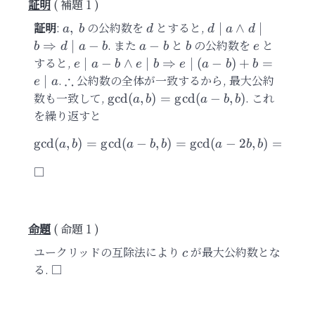
補題 1
証明
:
a,\
の公約数を
d
とすると,
d\mid
,
∣
∧
∣
a
b
d
d
a
d
b
a\land
. また
a-
と
b
の公約数を
e
と
⇒
∣
−
−
b
d
a
b
a
b
b
e
d\mid b
b
すると,
e\mid a-
∣
−
∧
∣
⇒
∣
(
−
)
+
=
e
a
b
e
b
e
a
b
b
\Rightarrow
b\land e\mid
∴
.
\therefore
公約数の全体が一致するから, 最大公約
∣
e
a
d\mid a-b
b\Rightarrow
数も一致して,
\gcd(a,b)=\gcd(a-
. これ
g
cd
(
,
)
=
g
cd
(
−
,
)
a
b
a
b
b
e\mid (a-
b,b)
を繰り返すと
b)+b=e\mid
g
cd
(
,
a
)
=
g
cd
(
−
,
\gcd(a,b)=\gcd(a-b,b)=\g
)
=
g
cd
(
−
2
,
)
=
g
cd
(
a
b
a
b
b
a
b
b
命題 1
ユークリッドの互除法により
c
が最大公約数とな
c
る.