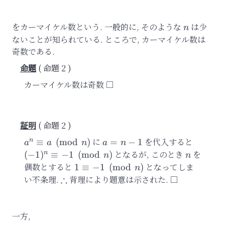
a)=1)
をカーマイケル数という. 一般的に, そのような
n
は少
n
ないことが知られている. ところで, カーマイケル数は
奇数である.
命題 2
カーマイケル数は奇数
命題 2
a^n\equiv
に
a=n-
を代入すると
(-1)^n\
n
≡
(
mod
)
=
−
1
a
a
n
a
n
a\pmod{n}
1
-1\pmo
となるが, このとき
n
を
n
(
−
1
)
≡
−
1
(
mod
)
n
n
偶数とすると
1\equiv
となってしま
1
≡
−
1
(
mod
)
n
-1\pmod{n}
∴
い不条理.
\therefore
背理により題意は示された.
一方,