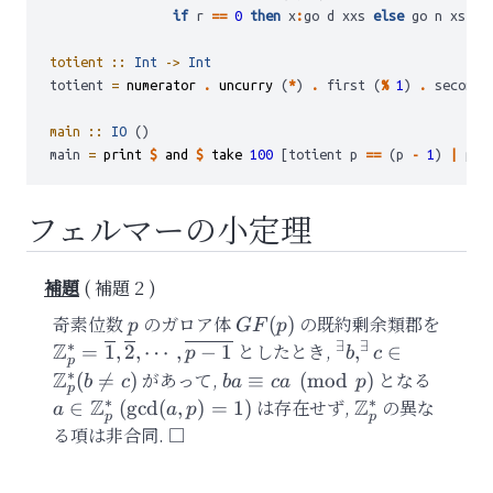
if
 r 
==
0
then
 x
:
go d xxs 
else
 go n xs
totient ::
Int
->
Int
totient 
=
numerator
.
uncurry
 (
*
) 
.
 first (
%
1
) 
.
 second 
main ::
IO
 ()
main 
=
print
$
and
$
take
100
 [totient p 
==
 (p 
-
1
) 
|
 p 
<
フェルマーの小定理
補題 2
奇素位数
p
のガロア体
GF(p)
の既約剰余類郡を
(
)
p
GF
p
∗
∃
∃
Z
\mathbb{Z}^{\ast}_{p}=
としたとき,
^\exists b,^\exist
=
1
,
2
,
⋯
,
−
1
,
∈
p
b
c
p
{\overline{1},\overline{2},\cdots,\overline{p-
\mathbb{Z}^{\a
∗
Z
があって,
ba\equiv
となる
a \in
(

=
)
≡
(
mod
)
b
c
ba
c
a
p
p
1}}
(b \neq c)
ca\pmod{p}
\math
∗
∗
Z
Z
は存在せず,
\mathbb{Z}^{
の異な
∈
(
g
cd
(
,
)
=
1
)
a
a
p
p
p
(\gcd(
る項は非合同.