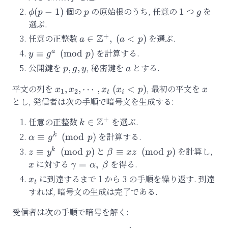
\phi(p-
個の
p
の原始根のうち, 任意の
1
つ
g
を
(
−
1
)
1
ϕ
p
p
g
1)
選ぶ.
+
Z
任意の正整数
a\in\mathbb{Z}^{+},\
を選ぶ.
∈
,
(
<
)
a
a
p
(a < p)
y\equiv
を計算する.
a
≡
(
mod
)
y
g
p
g^a\pmod{p}
公開鍵を
{p,
, 秘密鍵を
{a}
とする.
,
,
p
g
y
a
g,
平文の列を
x_1,x_2,\cdots,x_t\
, 最初の平文を
x
,
,
⋯
,
(
<
)
x
x
x
x
p
x
y}
1
2
t
i
(x_i < p)
とし, 発信者は次の手順で暗号文を生成する:
+
Z
任意の正整数
k\in\mathbb{Z}^{+}
を選ぶ.
∈
k
\alpha\equiv
を計算する.
k
≡
(
mod
)
α
g
p
g^k\pmod{p}
z\equiv
と
\beta\equiv
を計算し,
x
k
≡
(
mod
)
≡
(
mod
)
z
y
p
β
x
z
p
y^k\pmod{p}
xz\pmod{p}
に対する
\gamma
を得る.
=
,
x
γ
α
β
=
x_t
に到達するまで 1 から 3 の手順を繰り返す. 到達
x
t
{\alpha,\
すれば, 暗号文の生成は完了である.
\beta}
受信者は次の手順で暗号を解く: