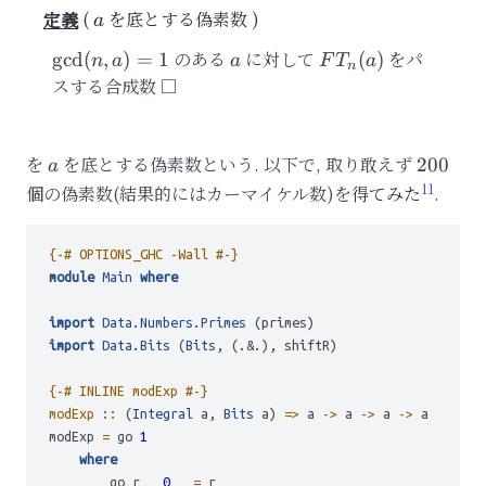
を底とする偽素数
a
a
\gcd(n,
のある
a
に対して
FT_n(a)
をパ
g
cd
(
,
)
=
1
(
)
n
a
a
F
T
a
n
a)=1
スする合成数
を
a
を底とする偽素数という.
以下で, 取り敢えず
200
200
a
11
個の偽素数(結果的にはカーマイケル数)を
得てみた
.
{-# OPTIONS_GHC -Wall #-}
module
Main
where
import
Data.Numbers.Primes
 (primes)
import
Data.Bits
 (
Bits
, (.&.), shiftR)
{-# INLINE modExp #-}
modExp ::
 (
Integral
 a, 
Bits
 a) 
=>
 a 
->
 a 
->
 a 
->
 a
modExp 
=
 go 
1
where
        go r _ 
0
 _ 
=
 r