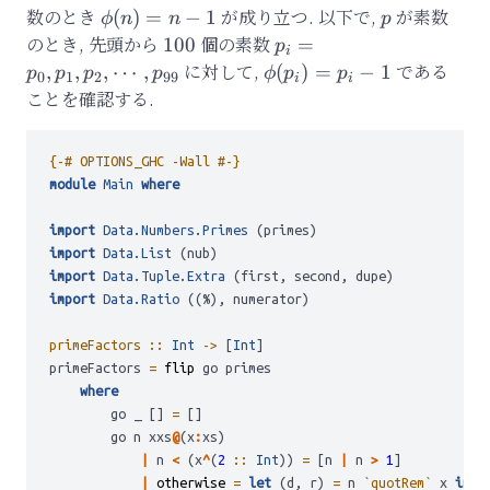
数のとき
\phi(n)
が成り立つ.
以下で,
p
が素数
(
)
=
−
1
ϕ
n
n
p
= n - 1
のとき, 先頭から
100
個の素数
p_i=p_0,p_1,p_2,\cdot
100
=
p
i
に対して,
\phi(p_i)=p_i
である
,
,
,
⋯
,
(
)
=
−
1
p
p
p
p
ϕ
p
p
0
1
2
99
i
i
- 1
ことを確認する.
{-# OPTIONS_GHC -Wall #-}
module
Main
where
import
Data.Numbers.Primes
 (primes)
import
Data.List
 (nub)
import
Data.Tuple.Extra
 (first, second, dupe)
import
Data.Ratio
 ((%), numerator)
primeFactors ::
Int
->
 [
Int
]
primeFactors 
=
flip
 go primes
where
        go _ [] 
=
 []
        go n xxs
@
(x
:
xs) 
|
 n 
<
 (x
^
(
2
 ::
Int
)) 
=
 [n 
|
 n 
>
1
]
|
otherwise
=
let
 (d, r) 
=
 n 
`quotRem`
 x 
in