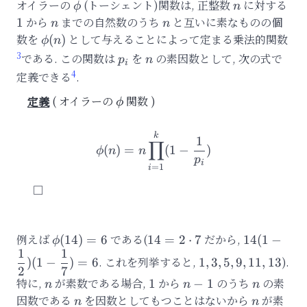
オイラーの
\phi
(トーシェント)関数は, 正整数
n
に対する
1
ϕ
n
から
n
までの自然数のうち
n
と互いに素なものの個
1
n
n
数を
\phi(n)
として与えることによって定まる乗法的関数
(
)
ϕ
n
3
p_i
n
である. この関数は
を
の素因数として, 次の式で
p
n
i
4
定義できる
.
オイラーの
関数
\
ϕ
p
h
\phi(n)=n\displaystyle\p
k
1
∏
i
(
)
=
(
1
−
)
ϕ
n
n
p
i
=
1
i
例えば
\phi(14)
である(
14 =
だから,
14(1-
(
14
)
=
6
14
=
2
⋅
7
14
(
1
−
ϕ
1
1
= 6
2
\dfrac{1}
1,3,5,9,11,13
. これを列挙すると,
).
)
(
1
−
)
=
6
1
,
3
,
5
,
9
,
11
,
13
\cdot
{2})(1-
2
7
特に,
n
が素数である場合,
1
から
n-
のうち
n
の素
1
−
1
n
n
n
7
\dfrac{1}
1
因数である
n
を因数としてもつことはないから
n
が素
{7}) = 6
n
n