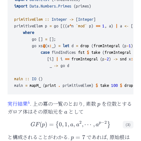
import
Data.Numbers.Primes
 (primes)
primitiveElem ::
Integer
->
 [
Integer
]
primitiveElem p 
=
 go [((a
^
n 
`mod`
 p) 
==
1
, a) 
|
 a 
<-
 [
2
..
where
        go [] 
=
 [];
        go xs
@
(x
:
_) 
=
let
 d 
=
drop
 (
fromIntegral
 (p
-
1
)) x
case
 findIndices 
fst
$
take
 (
fromIntegral
 (p
-
               [i] 
|
 i 
==
fromIntegral
 (p
-
2
) 
->
snd
 x
:
go 
                _ 
->
 go d
main ::
IO
 ()
main 
=
mapM_
 (
print
.
 primitiveElem) 
$
take
100
$
drop
1
 
6
p
実行結果
. 上の冪の一覧のとおり, 素数
を位数とする
p
ガロア体はその原始元を
a
として
a
2
−
2
p
(
)
=
0
,
1
,
GF(p)= \left\{0, 1, a, a^{
,
,
⋯
,
{
}
GF
p
a
a
a
(
3
)
と構成されることがわかる.
p=7
であれば, 原始根は
\ph
=
7
p