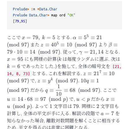
Prelude
>
:
m 
+
Data.Char
Prelude
Data.Char
>
map
ord
"OK"
[
79
,
95
]
5
ここで
x=79,\
とする.
\alpha\equiv
=
79
,
=
5
≡
5
≡
21
x
k
α
k = 5
5^5\equiv
5
また
z\equiv
より
\beta\e
(
mod
97
)
≡
4
0
≡
10
(
mod
97
)
≡
z
β
21\pmod{97}
40^5\equiv
79\cdot
. 従って,
\gamma=
となる.
x=
79
⋅
10
≡
14
(
mod
97
)
=
21
,
14
γ
10\pmod{97}
10\equi
{21, 14}
にも同様の計算(
k
は毎度ランダムに選ぶ. 次は
k=
=
95
x
k
14\pmo
であったとした.)を施して, 全体の暗号文を
=
6
k
[21,
7
とする. これを解読する.
z\equiv
≡
2
1
≡
10
z
14, 8, 73]
21^7\equiv
で,
z\equiv
.
10q\equiv
k
(
mod
97
)
≡
(
mod
97
)
10
≡
1
z
y
q
1
10\pmod{97}
y^k\pmod{97}
1\pmod{97}
q\equiv\dfrac{1}
u\eq
だから
. ここで
(
mod
97
)
≡
≡
68
(
mod
97
)
q
10
{10}\equiv
14\c
で,
u<
だから
x\equiv
≡
14
⋅
68
≡
97
(
mod
)
<
≡
u
p
u
p
x
68\pmod{97}
68\e
p
u\pmod{
. よって
1
文字目は
79
. 同様に
2
文字目も
(
mod
)
1
79
2
u
p
97\
計算し, 全体の平文が手に入る. 解読の段階で
a=7
を
=
7
a
知らなかった場合, 離散対数問題を解くことに相当する
ため, 平文を得るのは非常に困難となる.