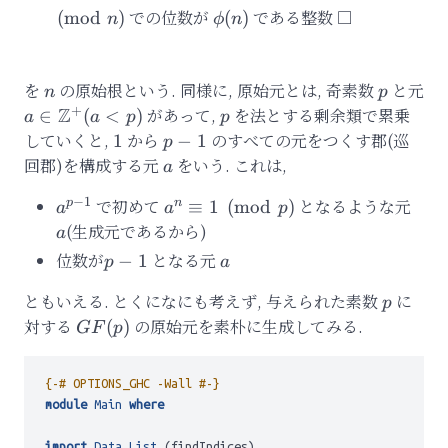
\mathrm{ord}
\pmod{n}
での位数が
\phi(n)
である整数
(
mod
)
(
)
n
ϕ
n
(5)=6,
\mathrm{ord}
(6)=2
を
n
の原始根という.
同様に, 原始元とは, 奇素数
p
と元
n
p
+
Z
a \in
があって,
p
を法とする剰余類で累乗
∈
(
<
)
a
a
p
p
\mathbb{Z}^{+}
していくと,
1
から
p-
のすべての元をつくす郡(巡
1
−
1
p
(a < p)
1
回郡)を構成する元
a
をいう. これは,
a
−
1
a^{p-
で初めて
a^{n}
となるような元
a
p
n
≡
1
(
mod
)
a
a
p
1}
\equiv
(生成元であるから)
a
1\pmod{p}
位数が
p-
となる元
a
−
1
p
a
1
ともいえる.
とくになにも考えず, 与えられた素数
p
に
p
対する
GF(p)
の原始元を素朴に生成してみる.
(
)
GF
p
{-# OPTIONS_GHC -Wall #-}
module
Main
where
import
Data.List
 (findIndices)