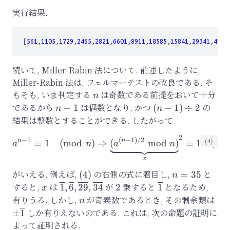
実行結果.
[
561
,
1105
,
1729
,
2465
,
2821
,
6601
,
8911
,
10585
,
15841
,
29341
,
4104
続いて, Miller-Rabin 法について. 前述したように,
Miller-Rabin 法は, フェルマーテストの改良である. そ
もそも, いま判定する
n
は奇数である前提をおいて十分
n
であるから
n-
は偶数となり, かつ
(n-
の
−
1
(
−
1
)
÷
2
n
n
1
1)
結果は整数とすることができる. したがって
\div
2
\displaystyle a^{n-1}\e
−
1
(
−
1
)
/2
2
n
n
(
4
)
≡
1
(
mod
)
⇒
(
mod
)
≡
1
(
mo
a
n
a
n
x
がいえる. 例えば,
(4)
の右側の式に着目し,
n=35
と
(
4
)
=
35
n
すると,
x
は
\overline{1},\overline{6},\overline{29}
が
2
乗すると
\overline{1}
となるため,
1
,
6
,
29
,
34
2
1
x
有りうる. しかし,
n
が奇素数であるとき, その剰余類は
\pm
n
しか有りえないのである. これは, 次の命題の証明に
±
1
よって証明される.